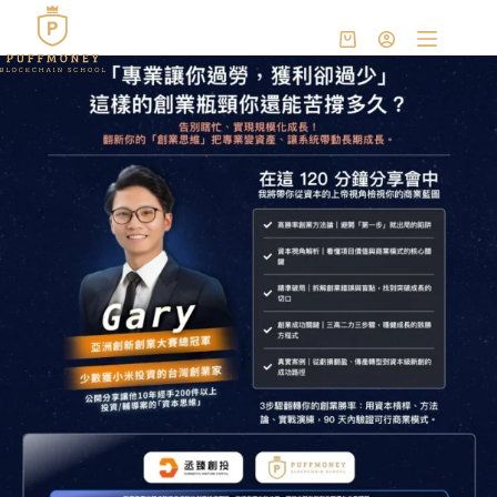
跳
至
購
主
物
要
車
內
容