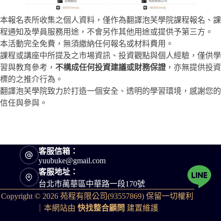
本報名表所收集之個人資料，僅作為翻譯泡芙學院課程報名、課
程通知及學員服務用途，不會另作其他用途或提供予第三方。
本活動完全免費，無須繳納任何報名或材料費用。
課程或講座中所提及之市場資訊、投資觀點與個人經驗，僅供學
習與教育參考，
不構成任何投資建議或財務保證
，亦無提供投資
標的之推介行為。
翻譯泡芙學院致力於打造一個安全、透明的學習環境，感謝您的
信任與參與。
客服信箱：
yuubuke@gmail.com
客服地址：
台北市萬華區中華路一段170號
Copyright © 2026 苑程有限公司(93557869) 保留一切權利
｜本網站由
快找整合顧問
建置維護