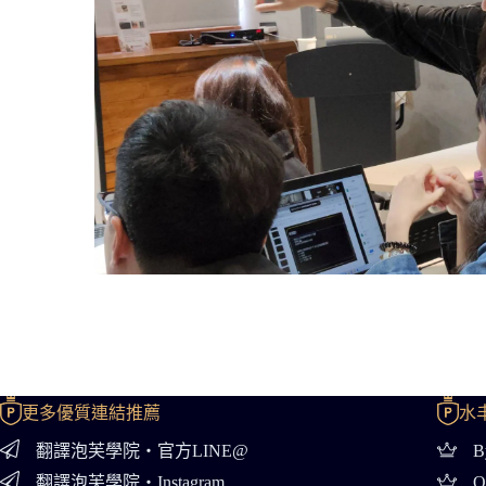
幣安全球前100
1. 創下幣安直
2. 受邀代表華
安主辦全球區塊
區塊鏈GameFi
區塊鏈行銷媒體
1. YouTube頻
2. 目前與前十
更多優質連結推薦
水
翻譯泡芙學院・官方LINE@
B
翻譯泡芙學院・Instagram
O