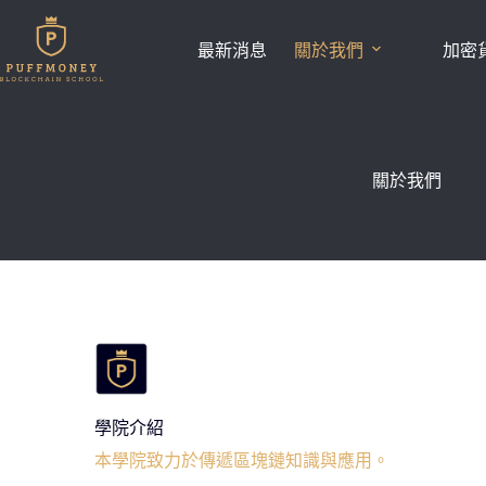
跳
至
最新消息
關於我們
加密
主
要
內
容
關於我們
合作交易所
學院介紹
本學院致力於傳遞區塊鏈知識與應用。