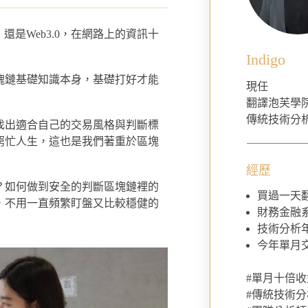
還是Web3.0，在網路上的資訊十
Indigo
塊鏈基礎知識本身，基礎打好才能
現任
院創辦人，經營【閱部客】YT頻道超過
翻譯泡芙學
傳統技術分析師
塊鏈，致力於分享學習、區塊鏈、說書
找出適合自己的交易風格與判斷標
灣前10大知識型YouTuber！
窮忙人生，這也是我們著重於區塊
經歷
？如何做到安全的判斷區塊鏈裡的
買過一天翻
，不用一直頻繁盯盤又比較穩健的
財務金融
獲選為《年度區塊鏈前三十大影響力人
技術分析
今年單月交
NFT
人
mes 創辦人
#單月十倍
台-共同創辦人
#傳統技術分