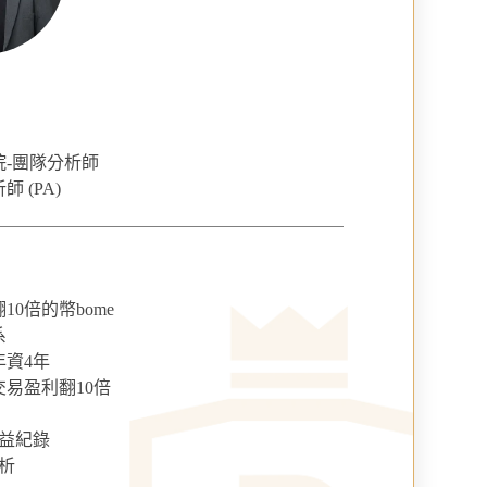
院-團隊分析師
 (PA)
10倍的幣bome
系
年資4年
易盈利翻10倍
收益紀錄
析