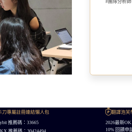
大合作NFT創作者
#團隊分析師
播在線人數最高
語地區影響力者到”杜拜與巴黎”參加幣
鏈週
講師
道超過46萬訂閱
大交易所合作
丰刀專屬註冊連結懶人包
翻譯泡芙
ybit 推薦碼：33665
2026最新
10% 回饋
KX 推薦碼：30424494