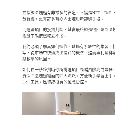
在接觸區塊鏈有非常多的管道，不論是NFT、DeFi、
分雜亂，更有許多有心人士濫用於詐騙手段。
水丰刀
而這些項目的投資判斷，其實最終還是得回歸到區
區塊鏈翻譯泡芙學
經歷牛熊依然屹立不搖。
46萬訂閱！
熱愛閱讀跟研究區
我們必須了解其如何運作，透過有系統性的學習，
等知識型內容，現為台
準，從市場中快速找出投資的機會，進而獲利翻轉
鏈教學的原因。
如何在一秒鐘判斷你所挑選項目是偏風險高或是低
區塊鏈經歷
真假？區塊鏈裡面的四大流派，方便新手學習上手
2025連續兩年
DeFi工具，區塊鏈投資的風險管控。
物》
DeFi / GameFi / 
ReneVerse 創辦
Knife Guild Ga
GameFi投資平