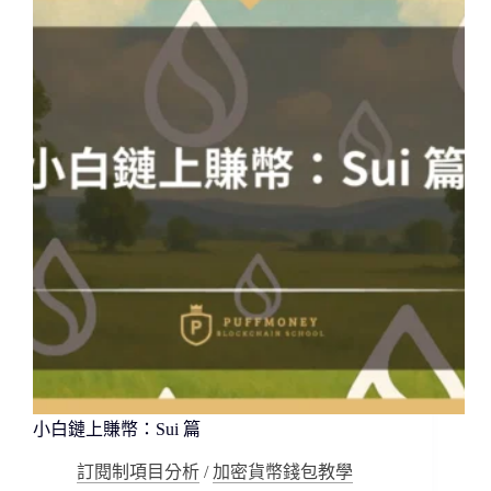
Phantom
錢
包
必
看
三
大
使
用
重
點
小白鏈上賺幣：Sui 篇
訂閱制項目分析
/
加密貨幣錢包教學