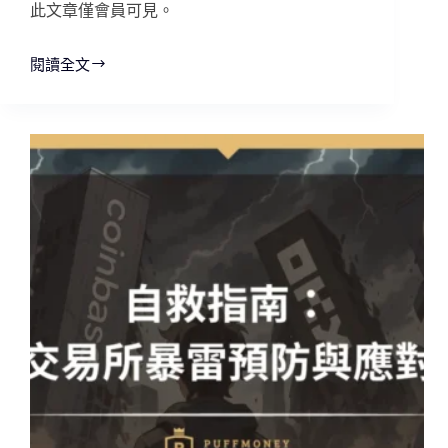
此文章僅會員可見。
閱讀全文
穩
定
幣
新
霸
主？
USDe
憑
什
麼
挑
戰
USDC
USDT？