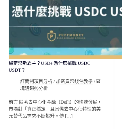
｜
2026
完
整
教
學
指
南
穩定幣新霸主？USDe 憑什麼挑戰 USDC
USDT？
訂閱制項目分析
/
加密貨幣錢包教學
/
區
塊鏈趨勢分析
前言 隨著去中心化金融（DeFi）的快速發展，
市場對「真正穩定」且具備去中心化特性的美
元替代品需求不斷攀升。傳 […]