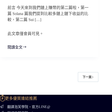
前言 今天來到我們鏈上賺幣的第二篇啦，第一
篇 Solana 篇我們提到比較多鏈上鏈下收益的比
較，第二篇 Sui […]
此文章僅會員可見。
閱讀全文
小
白
鏈
上
賺
幣：
下一頁
Sui
篇
更多優質連結推薦
翻譯泡芙學院・官方LINE@