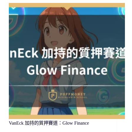
指
南：
四
大
錢
包
誰
勝
出？
VanEck 加持的質押賽道：Glow Finance