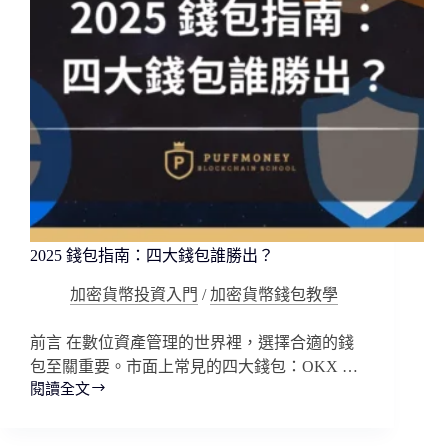
與
應
對
2025 錢包指南：四大錢包誰勝出？
加密貨幣投資入門
/
加密貨幣錢包教學
前言 在數位資產管理的世界裡，選擇合適的錢
包至關重要。市面上常見的四大錢包：OKX …
閱讀全文
2025
錢
包