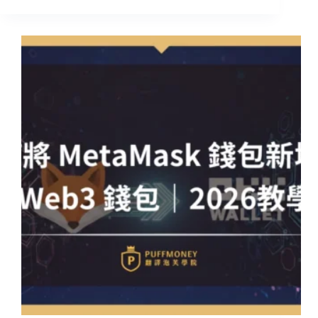
最
新
OKX
卡
全
攻
略|
免
海
外
手
續
費、
10%
活
存
與
最
高
10%
回
饋