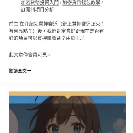
加密貨幣投資入門
/
加密貨幣錢包教學
/
訂閱制項目分析
前言 在介紹完質押賽道（鏈上質押賽道正火：
有何亮點？）後，我們肯定會好奇現在是否有
好的項目可以質押賺收益？由於 […]
此文章僅會員可見。
閱讀全文
VanEck
加
持
的
質
押
賽
道：
Glow
Finance