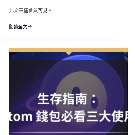
此文章僅會員可見。
閱讀全文
小
白
鏈
上
賺
幣：
USDY
+
Scallop