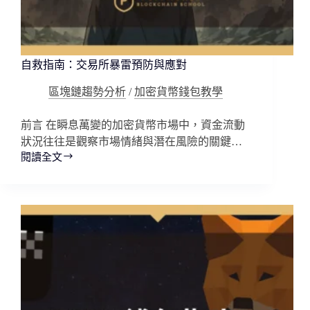
自救指南：交易所暴雷預防與應對
區塊鏈趨勢分析
/
加密貨幣錢包教學
前言 在瞬息萬變的加密貨幣市場中，資金流動
狀況往往是觀察市場情緒與潛在風險的關鍵…
閱讀全文
自
救
指
南：
交
易
所
暴
雷
預
防