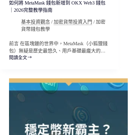
申
如何將 MetaMask 錢包新增到 OKX Web3 錢包
請
｜2026完整教學指南
教
學
基本投資觀念
/
加密貨幣投資入門
/
加密
貨幣錢包教學
前言 在區塊鏈的世界中，MetaMask（小狐狸錢
包）無疑是歷史最悠久、用戶基礎最龐大的…
閱讀全文
如
何
將
MetaMask
錢
包
新
增
到
OKX
Web3
錢
包