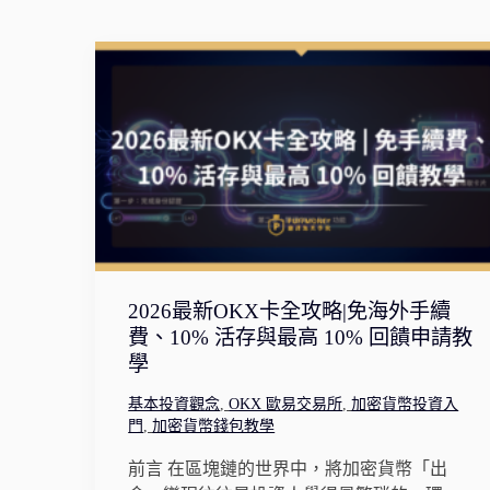
2026最新OKX卡全攻略|免海外手續
費、10% 活存與最高 10% 回饋申請教
學
基本投資觀念
,
OKX 歐易交易所
,
加密貨幣投資入
門
,
加密貨幣錢包教學
前言 在區塊鏈的世界中，將加密貨幣「出