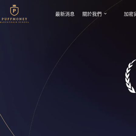
跳
至
最新消息
關於我們
加密
主
要
內
容