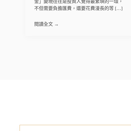
金」變現往往是投資人覺得最繁瑣的一環，
不但需要負擔匯費，還要花費漫長的等 […]
閱讀全文 →
文
章
分
頁