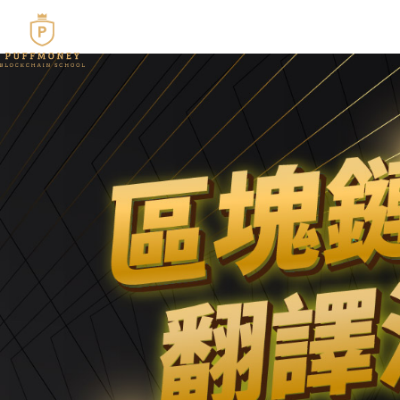
跳
至
最新消息
關於我們
加密
主
要
內
容