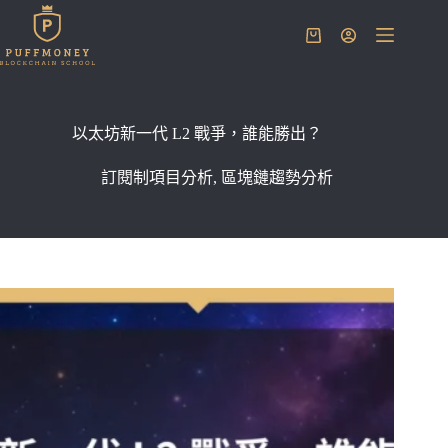
跳
至
購
主
物
要
車
內
容
以太坊新一代 L2 戰爭，誰能勝出？
訂閱制項目分析
,
區塊鏈趨勢分析