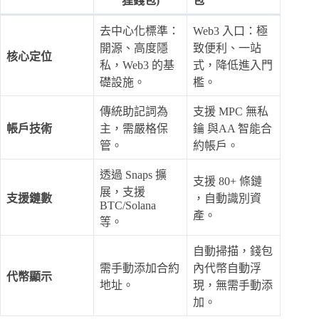
狸錢包)
包
去中心化標準：
Web3 入口：極
開源、高度隱
致便利、一站
核心定位
私，Web3 的基
式，降低進入門
礎設施。
檻。
傳統助記詞為
支援 MPC 無私
帳戶技術
主，需嚴格保
鑰 與AA 智能合
管。
約帳戶。
透過 Snaps 擴
支援 80+ 條鏈
展，支援
支援鏈數
，自動識別資
BTC/Solana
產。
等。
自動掃描，錢包
需手動添加合約
內代幣自動浮
代幣顯示
地址。
現，無需手動添
加。