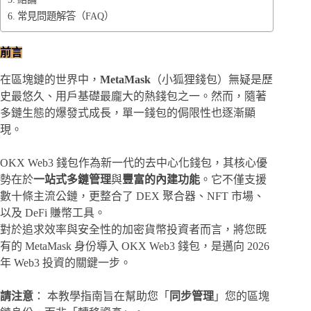
常見問題解答（FAQ）
前言
在區塊鏈的世界中，
MetaMask
（小狐狸錢包）無疑是歷
史最悠久、用戶基礎最龐大的熱錢包之一。然而，隨著
多鏈生態的爆發式成長，單一錢包的侷限性也逐漸顯
現。
OKX Web3 錢包作為新一代的去中心化錢包，其核心優
勢在於
一站式多鏈管理
與
豐富的內建功能
。它不僅支援
數十條主流公鏈，更整合了 DEX 聚合器、NFT 市場、
以及 DeFi 賺幣工具。
對於追求效率與安全性的加密貨幣投資者而言，將您既
有的 MetaMask 身份導入 OKX Web3 錢包，是邁向 2026
年 Web3 投資的關鍵一步。
請注意
： 本教學指南旨在幫助您「
同步管理
」您的區塊