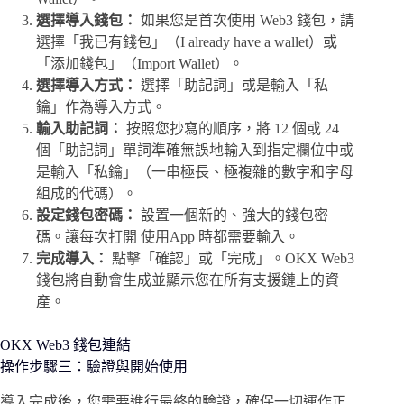
選擇導入錢包：
如果您是首次使用 Web3 錢包，請
選擇「我已有錢包」（I already have a wallet）或
「添加錢包」（Import Wallet）。
選擇導入方式：
選擇「助記詞」或是輸入「私
鑰」作為導入方式。
輸入助記詞：
按照您抄寫的順序，將 12 個或 24
個「助記詞」單詞準確無誤地輸入到指定欄位中或
是輸入「私鑰」（一串極長、極複雜的數字和字母
組成的代碼）。
設定錢包密碼：
設置一個新的、強大的錢包密
碼。讓每次打開 使用App 時都需要輸入。
完成導入：
點擊「確認」或「完成」。OKX Web3
錢包將自動會生成並顯示您在所有支援鏈上的資
產。
OKX Web3 錢包連結
操作
步驟
三：
驗證與開始使用
導入完成後，您需要進行最終的驗證，確保一切運作正