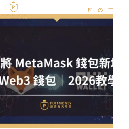
跳
至
購
主
物
要
車
內
容