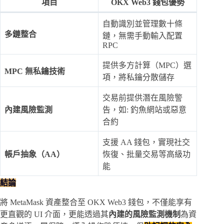
項目
OKX Web3 錢包優勢
自動識別並管理數十條
多鏈整合
鏈，無需手動輸入配置
RPC
提供多方計算（MPC）選
MPC 無私鑰技術
項，將私鑰分散儲存
交易前提供潛在風險警
內建風險監測
告，如: 釣魚網站或惡意
合約
支援 AA 錢包，實現社交
帳戶抽象（AA）
恢復、批量交易等高級功
能
結論
將 MetaMask 資產整合至 OKX Web3 錢包，不僅能享有
更直觀的 UI 介面，更能透過其
內建的風險監測機制
為資