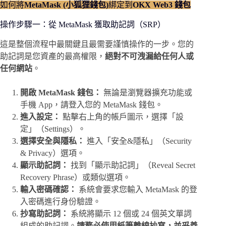
如何將
MetaMask (小狐狸錢包)
綁定到
OKX Web3 錢包
操作
步驟一：從 MetaMask 獲取助記詞（SRP）
這是整個流程中最關鍵且最需要謹慎操作的一步。您的
助記詞是您資產的最高權限，
絕對不可洩漏給任何人或
任何網站
。
開啟 MetaMask 錢包：
無論是瀏覽器擴充功能或
手機 App，請登入您的 MetaMask 錢包。
進入設定：
點擊右上角的帳戶圖示，選擇「設
定」（Settings）。
選擇安全與隱私：
進入「安全&隱私」（Security
& Privacy）選項。
顯示助記詞：
找到「顯示助記詞」（Reveal Secret
Recovery Phrase）或類似選項。
輸入密碼確認：
系統會要求您輸入 MetaMask 的登
入密碼進行身份驗證。
抄寫助記詞：
系統將顯示 12 個或 24 個英文單詞
組成的助記詞。
請務必使用紙筆離線抄寫，並妥善