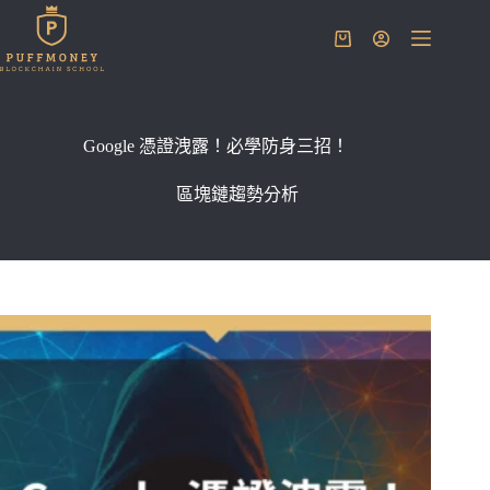
跳
至
購
主
物
要
車
內
容
Google 憑證洩露！必學防身三招！
區塊鏈趨勢分析