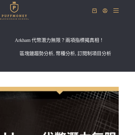
跳
至
購
主
物
要
車
內
容
Arkham 代幣潛力無限？兩項指標揭真相！
區塊鏈趨勢分析
,
幣種分析
,
訂閱制項目分析