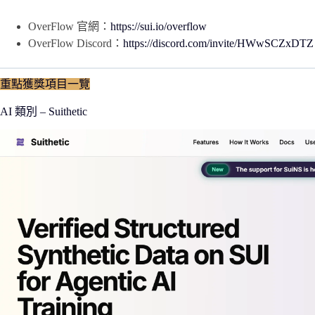
OverFlow 官網：
https://sui.io/overflow
OverFlow Discord：
https://discord.com/invite/HWwSCZxDTZ
重點獲獎項目一覽
AI 類別 – Suithetic