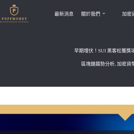
跳
至
最新消息
關於我們
加密
主
要
內
容
早期埋伏！SUI 黑客松獲獎
區塊鏈趨勢分析
,
加密貨