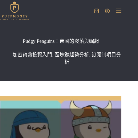
跳
至
購
主
物
要
車
內
容
Pudgy Penguins：帝國的沒落與崛起
加密貨幣投資入門
,
區塊鏈趨勢分析
,
訂閱制項目分
析