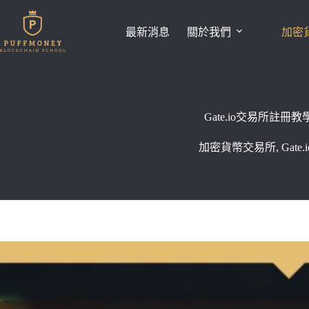
跳
至
最新消息
關於我們
加密
主
要
內
容
Gate.io交易所註冊教
加密貨幣交易所
,
Gate