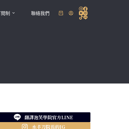
訂閱制
聯絡我們
購
物
車
翻譯泡芙學院官方LINE
水丰刀院長的IG