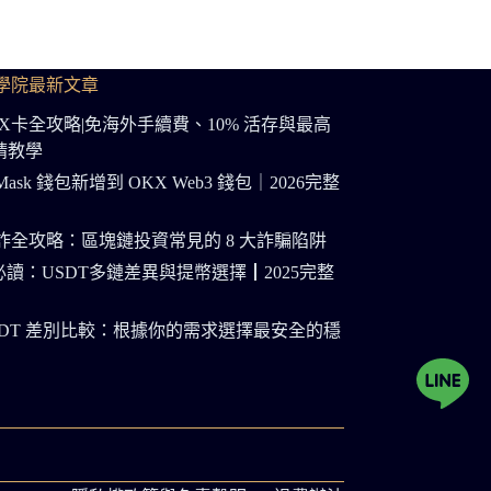
學院最新文章
OKX卡全攻略|免海外手續費、10% 活存與最高
申請教學
Mask 錢包新增到 OKX Web3 錢包｜2026完整
節防詐全攻略：區塊鏈投資常見的 8 大詐騙陷阱
讀：USDT多鏈差異與提幣選擇┃2025完整
s USDT 差別比較：根據你的需求選擇最安全的穩