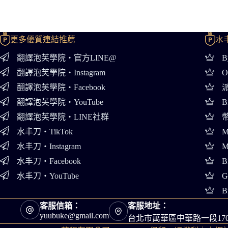
更多優質連結推薦
水
翻譯泡芙學院・官方LINE@
B
翻譯泡芙學院・Instagram
O
翻譯泡芙學院・Facebook
派
翻譯泡芙學院・YouTube
B
翻譯泡芙學院・LINE社群
幣
水丰刀・TikTok
M
水丰刀・Instagram
M
水丰刀・Facebook
B
水丰刀・YouTube
G
B
客服信箱：
客服地址：
yuubuke@gmail.com
台北市萬華區中華路一段17