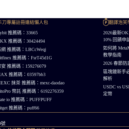
丰刀專屬註冊連結懶人包
翻譯泡芙
ybit 推薦碼：33665
2026最新
10% 回饋
KX 推薦碼：30424494
如何將 Meta
網 推薦碼：LBCcWeqj
教學指南
itfinex 推薦碼：FsrT45d1G
2026 春
安 推薦碼：159276079
區塊鏈新手必
AX 推薦碼：03597bb3
解析
EXC 抹茶 推薦碼：mexc-daodao
USDC v
itoPro 幣託 推薦碼：6192276359
定幣
ate io 推薦碼：PUFFPUFF
itget 推薦碼：puff66
0號