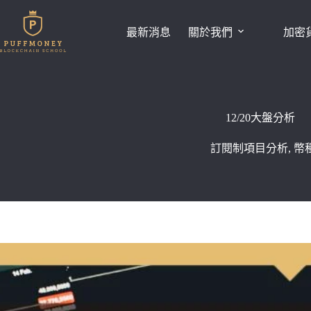
跳
至
最新消息
關於我們
加密
主
要
內
容
12/20大盤分析
訂閱制項目分析
,
幣