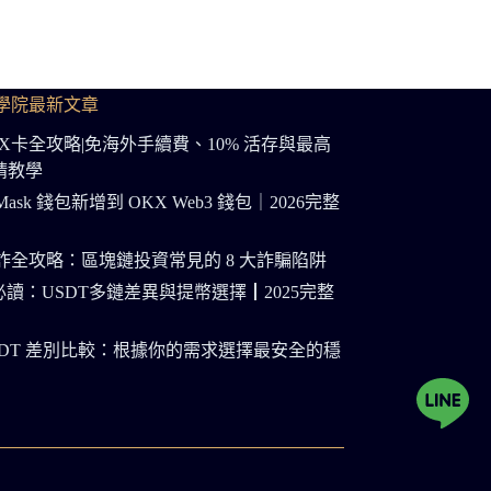
學院最新文章
OKX卡全攻略|免海外手續費、10% 活存與最高
申請教學
Mask 錢包新增到 OKX Web3 錢包｜2026完整
節防詐全攻略：區塊鏈投資常見的 8 大詐騙陷阱
讀：USDT多鏈差異與提幣選擇┃2025完整
s USDT 差別比較：根據你的需求選擇最安全的穩