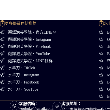
更多優質連結推薦
水
翻譯泡芙學院・官方LINE@
B
翻譯泡芙學院・Instagram
O
翻譯泡芙學院・Facebook
派
翻譯泡芙學院・YouTube
B
翻譯泡芙學院・LINE社群
幣
水丰刀・TikTok
M
水丰刀・Instagram
M
水丰刀・Facebook
B
水丰刀・YouTube
G
B
客服信箱：
客服地址：
yuubuke@gmail.com
台北市萬華區中華路一段17