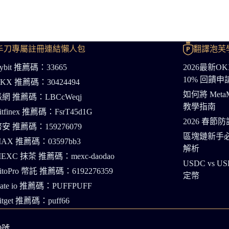
丰刀專屬註冊連結懶人包
翻譯泡芙
ybit 推薦碼：33665
2026最新
10% 回饋
KX 推薦碼：30424494
如何將 Meta
網 推薦碼：LBCcWeqj
教學指南
itfinex 推薦碼：FsrT45d1G
2026 春
安 推薦碼：159276079
區塊鏈新手必
AX 推薦碼：03597bb3
解析
EXC 抹茶 推薦碼：mexc-daodao
USDC v
itoPro 幣託 推薦碼：6192276359
定幣
ate io 推薦碼：PUFFPUFF
itget 推薦碼：puff66
0號