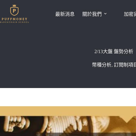
跳
至
最新消息
關於我們
加密
主
要
內
容
2/13大盤 盤勢分析
幣種分析
,
訂閱制項