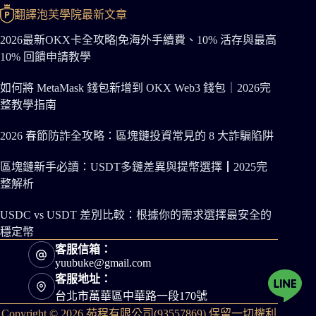
翻譯泡芙學院最新文章
2026最新OKX卡全攻略|免海外手續費、10% 活存與最高
10% 回饋申請教學
如何將 MetaMask 錢包新增到 OKX Web3 錢包｜2026完
整教學指南
2026 春節防詐全攻略：區塊鏈投資常見的 8 大詐騙陷阱
區塊鏈新手必讀：USDT多鏈差異與提幣選擇┃2025完
整解析
USDC vs USDT 差別比較：根據你的需求選擇最安全的
穩定幣
客服信箱：
yuubuke@gmail.com
客服地址：
台北市萬華區中華路一段170號
Copyright © 2026 苑程有限公司(93557869) 保留一切權利