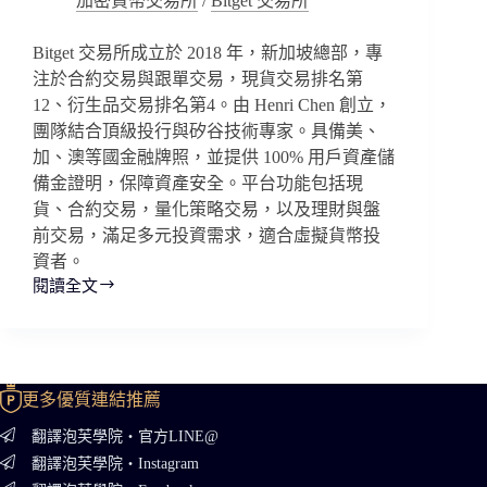
加密貨幣交易所
/
Bitget 交易所
Bitget 交易所成立於 2018 年，新加坡總部，專
注於合約交易與跟單交易，現貨交易排名第
12、衍生品交易排名第4。由 Henri Chen 創立，
團隊結合頂級投行與矽谷技術專家。具備美、
加、澳等國金融牌照，並提供 100% 用戶資產儲
備金證明，保障資產安全。平台功能包括現
貨、合約交易，量化策略交易，以及理財與盤
前交易，滿足多元投資需求，適合虛擬貨幣投
資者。
閱讀全文
Bitget
交
易
所
介
更多優質連結推薦
紹
翻譯泡芙學院・官方LINE@
翻譯泡芙學院・Instagram