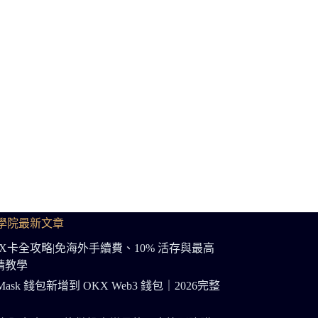
學院最新文章
OKX卡全攻略|免海外手續費、10% 活存與最高
申請教學
Mask 錢包新增到 OKX Web3 錢包｜2026完整