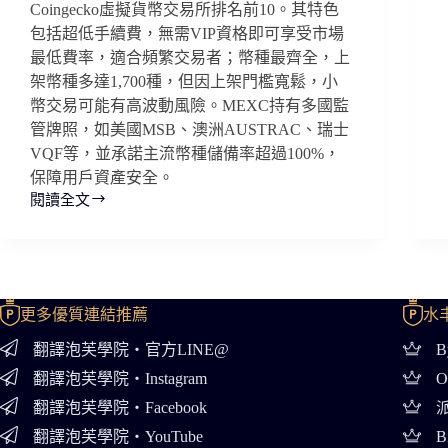
Coingecko虛擬貨幣交易所排名前10。其特色
包括超低手續費，無需VIP資格即可享受市場
最低費率，適合頻繁交易者；幣種最齊全，上
架幣種多達1,700種，但因上架門檻寬鬆，小
幣交易可能有高波動風險。MEXC持有多國監
管牌照，如美國MSB、澳洲AUSTRAC、瑞士
VQF等，並承諾主流幣種儲備率超過100%，
保障用戶資產安全。
閱讀全文
MEXC
抹
茶
交
易
所
更多優質連結推薦
水
介
翻譯泡芙學院・官方LINE@
B
紹
翻譯泡芙學院・Instagram
O
翻譯泡芙學院・Facebook
派
翻譯泡芙學院・YouTube
B