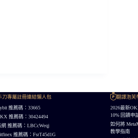
茶
交
易
所
註
冊
教
學
丰刀專屬註冊連結懶人包
翻譯泡芙
ybit 推薦碼：33665
2026最新
10% 回饋
KX 推薦碼：30424494
如何將 Meta
網 推薦碼：LBCcWeqj
教學指南
itfinex 推薦碼：FsrT45d1G