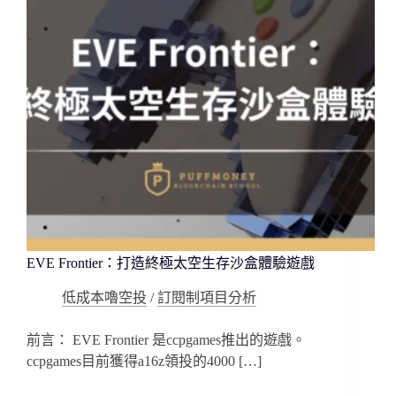
局，
助
推
新
互
聯
網
時
代
EVE Frontier：打造終極太空生存沙盒體驗遊戲
低成本嚕空投
/
訂閱制項目分析
前言： EVE Frontier 是ccpgames推出的遊戲。
ccpgames目前獲得a16z領投的4000 […]