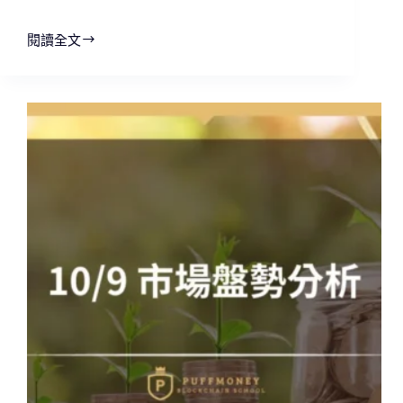
閱讀全文
10/15
市
場
盤
勢
分
析