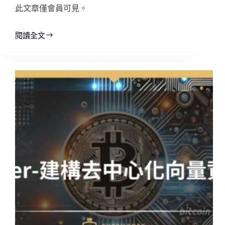
此文章僅會員可見。
閱讀全文
EVE
Frontier：
打
造
終
極
太
空
生
存
沙
盒
體
驗
遊
戲