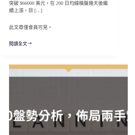
突破 $66000 美元，在 200 日均線橫盤幾天後繼
續上漲，目 […]
此文章僅會員可見。
閱讀全文
10/1
市
場
盤
勢
分
析