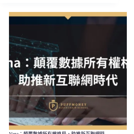
勢
分
析，
佈
局
兩
手
策
略
Vana：顛覆數據所有權格局，助推新互聯網時