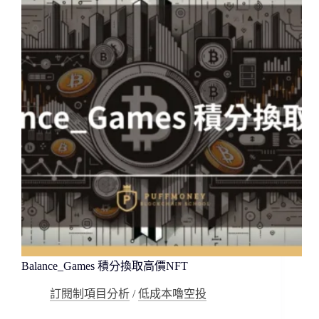
心
化
向
量
資
料
庫
Balance_Games 積分換取高價NFT
訂閱制項目分析
/
低成本嚕空投