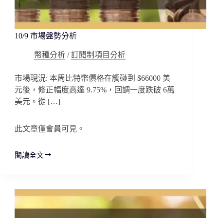
10/9 市場盤勢分析
幣種分析
/
訂閱制項目分析
市場現況: 本周比特幣價格在觸碰到 $66000 美
元後，修正幅度高達 9.75%，回調一度跌破 6萬
美元。從 […]
此文章僅會員可見。
閱讀全文
10/9
市
場
盤
勢
分