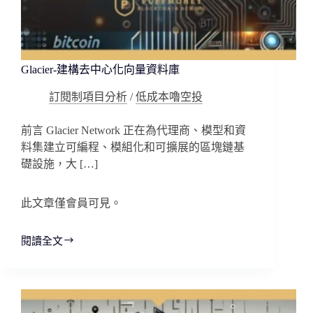
Glacier-建構去中心化向量資料庫
訂閱制項目分析
/
低成本嚕空投
前言 Glacier Network 正在為代理商、模型和資
料集建立可編程、模組化和可擴展的區塊鏈基
礎設施，大 […]
此文章僅會員可見。
閱讀全文
Glacier-
建
構
去
中