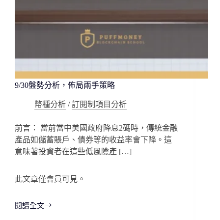
9/30盤勢分析，佈局兩手策略
幣種分析
/
訂閱制項目分析
前言： 當前當中美國政府降息2碼時，傳統金融
產品如儲蓄賬戶、債券等的收益率會下降。這
意味著投資者在這些低風險產 […]
此文章僅會員可見。
閱讀全文
9/30
盤