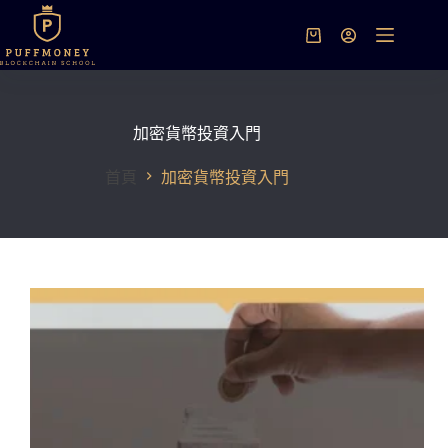
跳
至
購
主
物
要
車
內
容
加密貨幣投資入門
首頁
加密貨幣投資入門