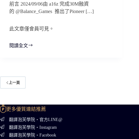
前言 2024/09/06由 a16z 完成30M融資
的 @Balance_Games 推出了Pioneer […]
此文章僅會員可見。
閱讀全文
Balance_Games 積
分
換
取
高
價
上一頁
NFT
更多優質連結推薦
翻譯泡芙學院・官方LINE@
翻譯泡芙學院・Instagram
翻譯泡芙學院・Facebook