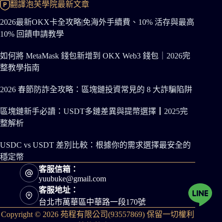
翻譯泡芙學院最新文章
2026最新OKX卡全攻略|免海外手續費、10% 活存與最高
10% 回饋申請教學
如何將 MetaMask 錢包新增到 OKX Web3 錢包｜2026完
整教學指南
2026 春節防詐全攻略：區塊鏈投資常見的 8 大詐騙陷阱
區塊鏈新手必讀：USDT多鏈差異與提幣選擇┃2025完
整解析
USDC vs USDT 差別比較：根據你的需求選擇最安全的
穩定幣
客服信箱：
yuubuke@gmail.com
客服地址：
台北市萬華區中華路一段170號
Copyright © 2026 苑程有限公司(93557869) 保留一切權利