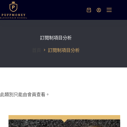
跳
至
購
主
物
要
車
內
容
訂閱制項目分析
首頁
訂閱制項目分析
此類別只能由會員查看。