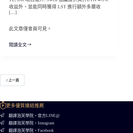
收益外，並能同時獲得 LST 進行額外多層收
[…]
此文章僅會員可見。
閱讀全文
Restaking
上一頁
更多優質連結推薦
翻譯泡芙學院・官方LINE@
翻譯泡芙學院・Instagram
翻譯泡芙學院・Facebook