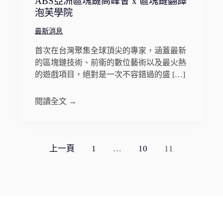
ABS亞洲區塊鏈高峰會 x 區塊鏈翻譯
泡芙學院
最新消息
首次在台灣聚集全球頂尖的專家，涵蓋最新
的區塊鏈技術、前衛的數位藝術以及最火熱
的遊戲項目，絕對是一次不容錯過的盛 […]
閱讀全文 →
文
上一頁
1
…
10
11
章
分
頁