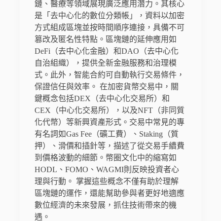
鏈、醫療等領域展現廣泛應用潛力。其核心
是「去中心化的數位分類帳」，資料以加密
方式組成區塊並按時間順序連接，具備不可
篡改及匿名性特點。區塊鏈的延伸應用如
DeFi（去中心化金融）和DAO（去中心化
自治組織），提供全新金融服務和治理模
式。此外，智能合約可自動執行交易條件，
保證信任與效率。 在加密貨幣交易中，關
鍵概念包括DEX（去中心化交易所）和
CEX（中心化交易所），以及NFT（非同質
化代幣）等新興資產形式。交易中常見的專
有名詞如Gas Fee（礦工費）、Staking（質
押）、滑價和插針等，描述了從交易手續費
到價格波動的細節。幣圈文化中的縮寫如
HODL、FOMO、WAGMI則反映投資者心
理與行動。 掌握這些概念不僅有助於理解
區塊鏈的運作，還能幫助參與者更好地適應
數位經濟的未來發展，抓住技術帶來的機
遇。