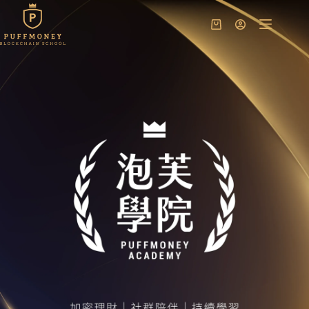
跳
至
購
主
物
要
車
內
容