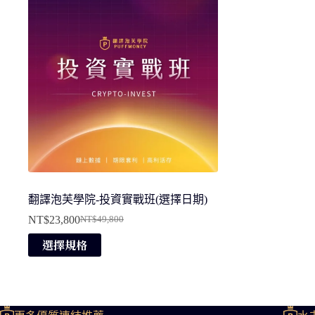
翻譯泡芙學院-投資實戰班(選擇日期)
NT$
23,800
NT$
49,800
原
目
此
選擇規格
始
前
產
價
價
品
格：
格：
有
NT$49,800。
NT$23,800。
多