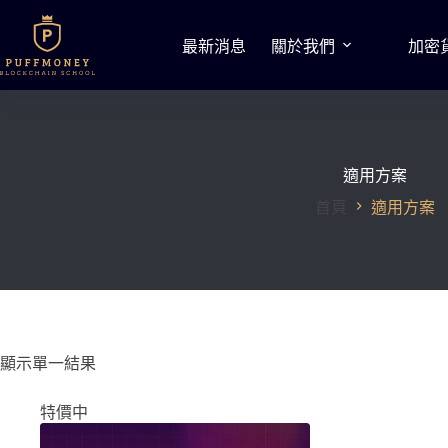
跳
至
最新消息
關於我們
加密
主
要
內
容
適用方案
首頁
適用方案
顯示單一結果
特價中