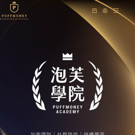
跳
至
購
主
物
要
車
內
容