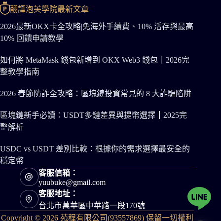
翻譯泡芙學院最新文章
2026最新OKX卡全攻略|免海外手續費、10% 活存與最高
10% 回饋申請教學
如何將 MetaMask 錢包新增到 OKX Web3 錢包｜2026完
整教學指南
2026 春節防詐全攻略：區塊鏈投資常見的 8 大詐騙陷阱
區塊鏈新手必讀：USDT多鏈差異與提幣選擇┃2025完
整解析
USDC vs USDT 差別比較：根據你的需求選擇最安全的
穩定幣
客服信箱：
yuubuke@gmail.com
客服地址：
台北市萬華區中華路一段170號
Copyright © 2026 苑程有限公司(93557869) 保留一切權利