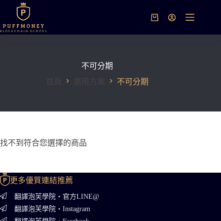
跳
至
購
主
物
要
車
內
容
不可分期
首頁
適用方案
不可分期
找不到符合您選擇的商品
更多優質連結推薦
翻譯泡芙學院・官方LINE@
翻譯泡芙學院・Instagram